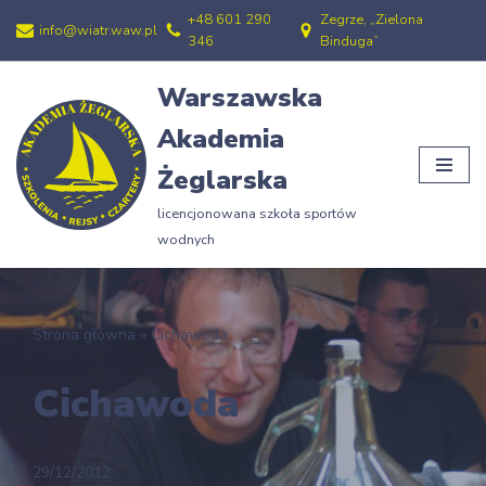
+48 601 290
Zegrze, „Zielona
info@wiatr.waw.pl
346
Binduga”
Przejdź
do
Warszawska
treści
Akademia
Żeglarska
licencjonowana szkoła sportów
wodnych
Strona główna
»
Cichawoda
Cichawoda
29/12/2012