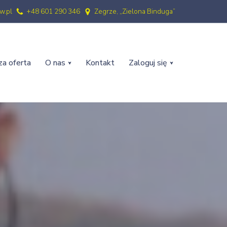
w.pl
+48 601 290 346
Zegrze, „Zielona Binduga”
a oferta
O nas
Kontakt
Zaloguj się