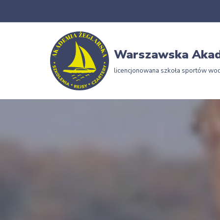
Przejdź
do
Warszawska Akad
treści
licencjonowana szkoła sportów wo