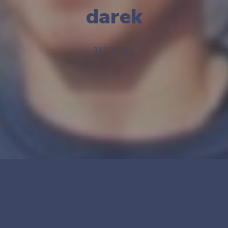
darek
31/12/2012