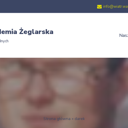
info@wiatr.wa
emia Żeglarska
Nasz
dnych
Strona główna
»
darek