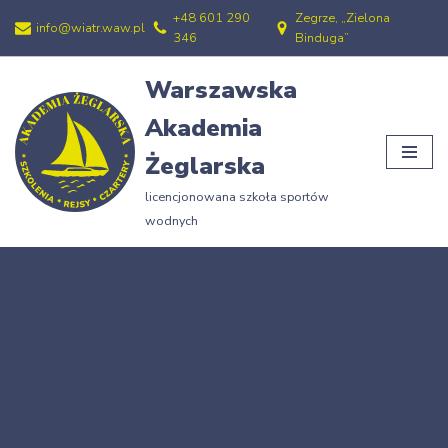
+48 601 290
Zegrze, „Zielona
info@wiatr.waw.pl
346
Binduga”
Przejdź
do
Warszawska
treści
Akademia
Żeglarska
licencjonowana szkoła sportów
wodnych
Strona główna
»
DSC00075
DSC00075
25/01/2009