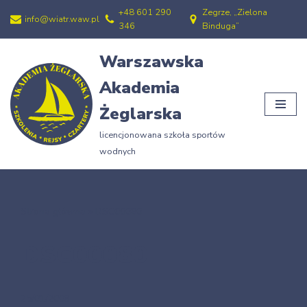
+48 601 290
Zegrze, „Zielona
info@wiatr.waw.pl
346
Binduga”
Przejdź
do
Warszawska
treści
Akademia
Żeglarska
licencjonowana szkoła sportów
wodnych
Strona główna
»
DSC00080
DSC00080
25/01/2009