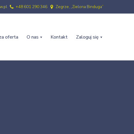
w.pl
+48 601 290 346
Zegrze, „Zielona Binduga”
a oferta
O nas
Kontakt
Zaloguj się