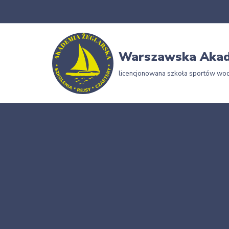
Przejdź
do
Warszawska Akad
treści
licencjonowana szkoła sportów wo