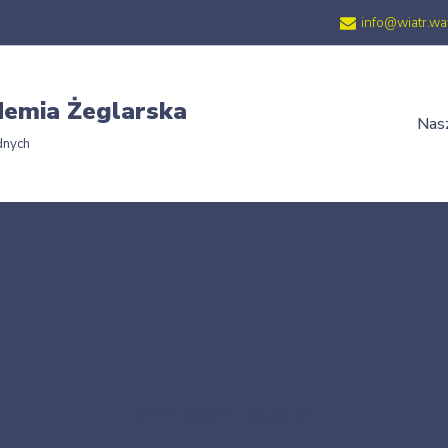
info@wiatr.wa
emia Żeglarska
Nasz
dnych
Strona główna
»
DSC00124