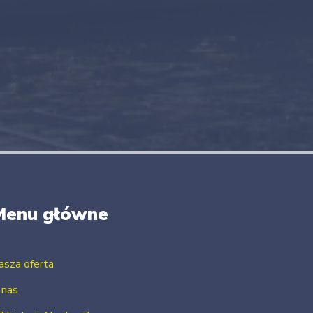
Menu główne
asza oferta
 nas