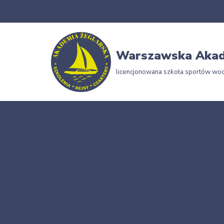
Przejdź
do
Warszawska Akad
treści
licencjonowana szkoła sportów wo