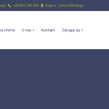
w.pl
+48 601 290 346
Zegrze, „Zielona Binduga”
a oferta
O nas
Kontakt
Zaloguj się