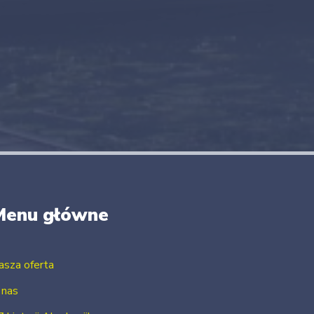
Menu główne
asza oferta
 nas