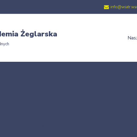
info@wiatr.wa
emia Żeglarska
Nasz
dnych
Strona główna
»
Dyngus114