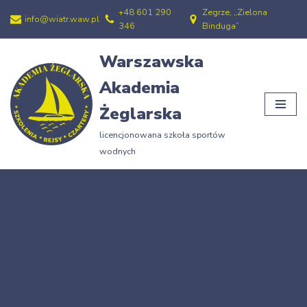
+48 601 290
Zegrze, „Zielona
info@wiatr.waw.pl
346
Binduga”
Przejdź
do
Warszawska
treści
Akademia
Żeglarska
licencjonowana szkoła sportów
wodnych
Strona główna
»
Dyngus136
Dyngus136
25/01/2009