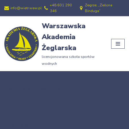
+48 601 290
Zegrze, „Zielona
info@wiatr.waw.pl
346
Binduga”
Przejdź
do
Warszawska
treści
Akademia
Żeglarska
licencjonowana szkoła sportów
wodnych
Strona główna
»
Dyngus137
Dyngus137
25/01/2009