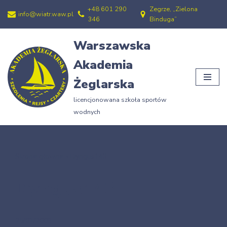
+48 601 290
Zegrze, „Zielona
info@wiatr.waw.pl
346
Binduga”
Przejdź
do
Warszawska
treści
Akademia
Żeglarska
licencjonowana szkoła sportów
wodnych
Strona główna
»
Dyngus143
Dyngus143
25/01/2009