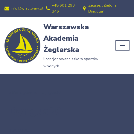
+48 601 290
Zegrze, „Zielona
info@wiatr.waw.pl
346
Binduga”
Przejdź
do
Warszawska
treści
Akademia
Żeglarska
licencjonowana szkoła sportów
wodnych
Strona główna
»
Dyngus20
Dyngus20
25/01/2009