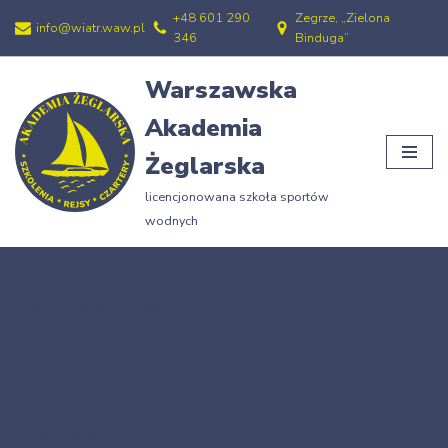
+48 601 290
Zegrze, „Zielona
info@wiatr.waw.pl
346
Binduga”
Przejdź
do
Warszawska
treści
Akademia
Żeglarska
licencjonowana szkoła sportów
wodnych
Strona główna
»
Dyngus45
Dyngus45
25/01/2009