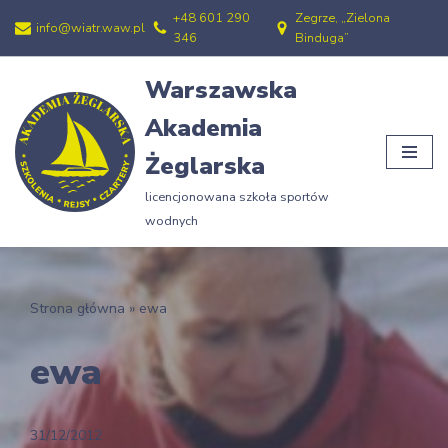
+48 601 290
Zegrze, „Zielona
info@wiatr.waw.pl
346
Binduga”
Przejdź
do
Warszawska
treści
Akademia
Żeglarska
licencjonowana szkoła sportów
wodnych
Strona główna
»
ewa
ewa
31/12/2012