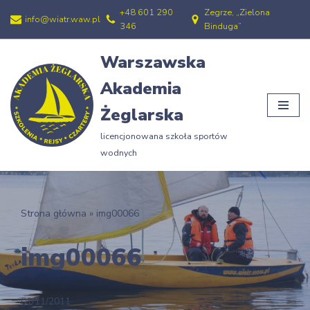
+48 601 290
Zegrze, „Zielona
info@wiatr.waw.pl
346
Binduga”
Przejdź
do
Warszawska
treści
Akademia
Żeglarska
licencjonowana szkoła sportów
wodnych
Strona główna
»
img00066
img00066
01/11/2011