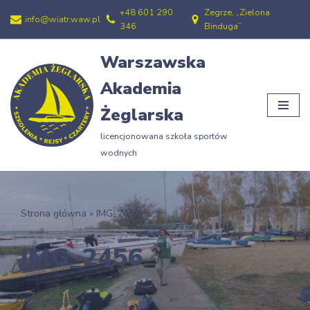
+48 601 290
Zegrze, „Zielona
info@wiatr.waw.pl
346
Binduga”
Przejdź
do
Warszawska
treści
Akademia
Żeglarska
licencjonowana szkoła sportów
wodnych
Strona główna
»
IMG_2456
IMG_2456
02/01/2013