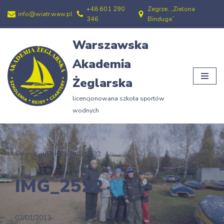
+48 601 290
Zegrze, „Zielona
info@wiatr.waw.pl
346
Binduga”
Przejdź
do
Warszawska
treści
Akademia
Żeglarska
licencjonowana szkoła sportów
wodnych
Strona główna
»
IMG_2522
IMG_2522
02/01/2013