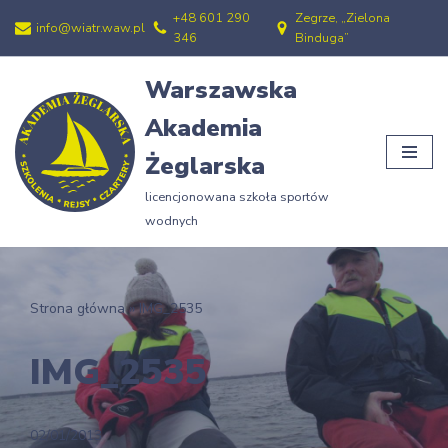
+48 601 290
Zegrze, „Zielona
info@wiatr.waw.pl
346
Binduga”
Przejdź
do
Warszawska
treści
Akademia
Żeglarska
licencjonowana szkoła sportów
wodnych
Strona główna
»
IMG_2535
IMG_2535
02/01/2013