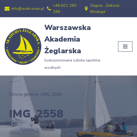
+48 601 290
Zegrze, „Zielona
info@wiatr.waw.pl
346
Binduga”
Przejdź
do
Warszawska
treści
Akademia
Żeglarska
licencjonowana szkoła sportów
wodnych
Strona główna
»
IMG_2558
IMG_2558
02/01/2013