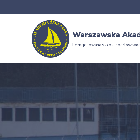
Przejdź
do
Warszawska Akad
treści
licencjonowana szkoła sportów wo