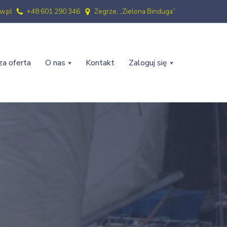
w.pl
+48 601 290 346
Zegrze, „Zielona Binduga”
a oferta
O nas
Kontakt
Zaloguj się