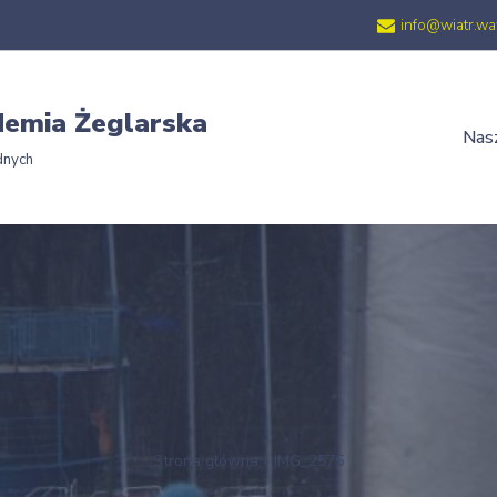
info@wiatr.wa
emia Żeglarska
Nasz
dnych
Strona główna
»
IMG_2575