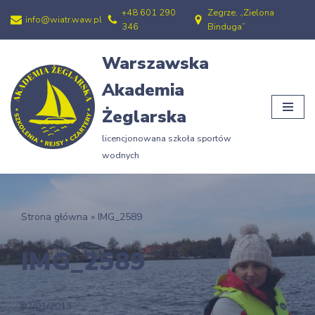
+48 601 290
Zegrze, „Zielona
info@wiatr.waw.pl
346
Binduga”
Przejdź
do
Warszawska
treści
Akademia
Żeglarska
licencjonowana szkoła sportów
wodnych
Strona główna
»
IMG_2589
IMG_2589
02/01/2013