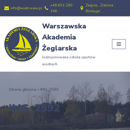
+48 601 290
Zegrze, „Zielona
info@wiatr.waw.pl
346
Binduga”
Przejdź
do
Warszawska
treści
Akademia
Żeglarska
licencjonowana szkoła sportów
wodnych
Strona główna
»
IMG_2592
IMG_2592
02/01/2013