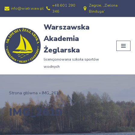
+48 601 290
Zegrze, „Zielona
info@wiatr.waw.pl
346
Binduga”
Przejdź
do
Warszawska
treści
Akademia
Żeglarska
licencjonowana szkoła sportów
wodnych
Strona główna
»
IMG_2619
IMG_2619
02/01/2013