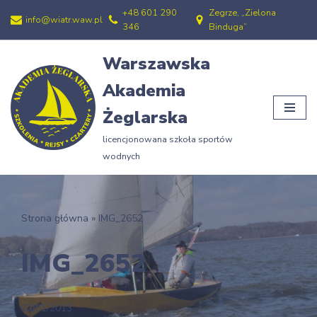
+48 601 290
Zegrze, „Zielona
info@wiatr.waw.pl
346
Binduga”
Przejdź
do
Warszawska
treści
Akademia
Żeglarska
licencjonowana szkoła sportów
wodnych
Strona główna
»
IMG_2652
IMG_2652
02/01/2013