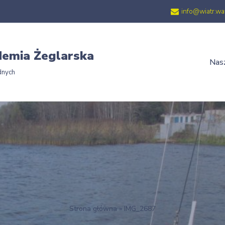
info@wiatr.wa
emia Żeglarska
Nasz
dnych
Strona główna
»
IMG_2687