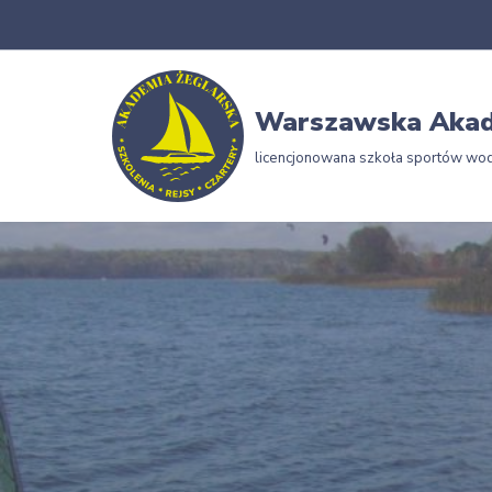
Przejdź
do
Warszawska Akad
treści
licencjonowana szkoła sportów wo