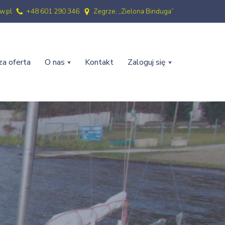
w.pl
+48 601 290 346
Zegrze, „Zielona Binduga”
a oferta
O nas
Kontakt
Zaloguj się