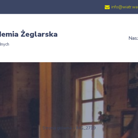
info@wiatr.wa
emia Żeglarska
Nasz
dnych
Strona główna
»
IMG_2719