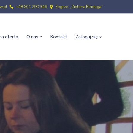
w.pl
+48 601 290 346
Zegrze, „Zielona Binduga”
a oferta
O nas
Kontakt
Zaloguj się