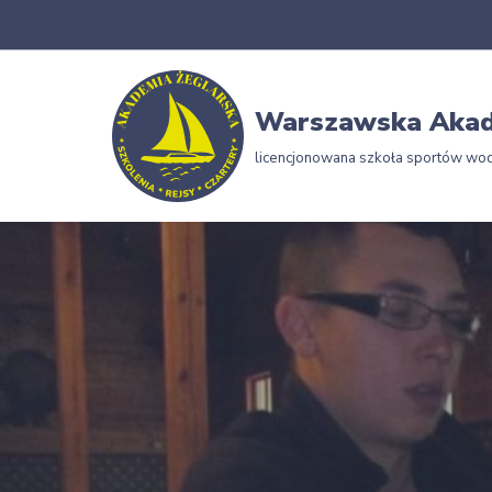
Przejdź
do
Warszawska Akad
treści
licencjonowana szkoła sportów wo