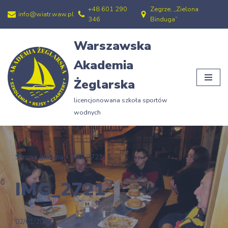
+48 601 290
Zegrze, „Zielona
info@wiatr.waw.pl
346
Binduga”
Przejdź
do
Warszawska
treści
Akademia
Żeglarska
licencjonowana szkoła sportów
wodnych
Strona główna
»
IMG_2721
IMG_2721
02/01/2013