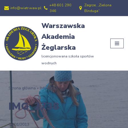
+48 601 290
Zegrze, „Zielona
info@wiatr.waw.pl
346
Binduga”
Przejdź
do
Warszawska
treści
Akademia
Żeglarska
licencjonowana szkoła sportów
wodnych
Strona główna
»
IMG_2738
IMG_2738
02/01/2013