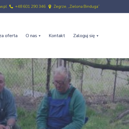
w.pl
+48 601 290 346
Zegrze, „Zielona Binduga”
a oferta
O nas
Kontakt
Zaloguj się