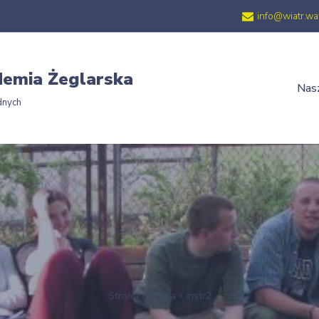
info@wiatr.wa
emia Żeglarska
Nasz
dnych
Strona główna
»
instr2