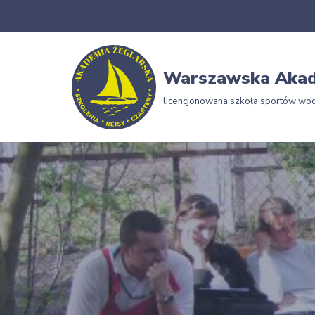
Przejdź
do
Warszawska Akad
treści
licencjonowana szkoła sportów wo