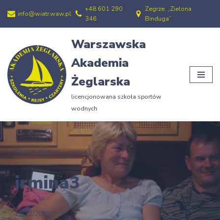
+48 601 290
Zegrze, „Zielona
info@wiatr.waw.pl
346
Binduga”
Przejdź
do
Warszawska
treści
Akademia
Żeglarska
licencjonowana szkoła sportów
wodnych
Strona główna
»
irmina3
irmina3
29/12/2012