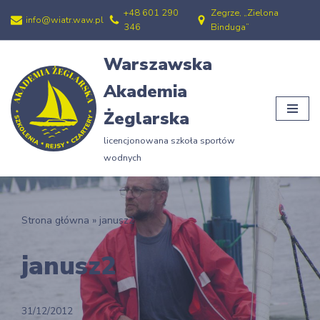
+48 601 290
Zegrze, „Zielona
info@wiatr.waw.pl
346
Binduga”
Przejdź
do
Warszawska
treści
Akademia
Żeglarska
licencjonowana szkoła sportów
wodnych
Strona główna
»
janusz2
janusz2
31/12/2012