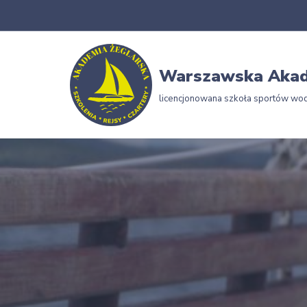
Przejdź
do
Warszawska Akad
treści
licencjonowana szkoła sportów wo