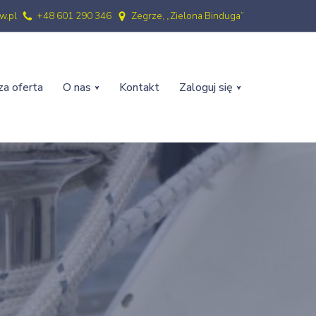
w.pl
+48 601 290 346
Zegrze, „Zielona Binduga”
a oferta
O nas
Kontakt
Zaloguj się