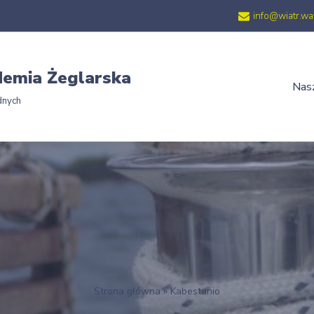
info@wiatr.wa
emia Żeglarska
Nasz
dnych
Strona główna
»
Kabestanio