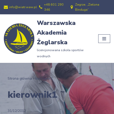
+48 601 290
Zegrze, „Zielona
info@wiatr.waw.pl
346
Binduga”
Przejdź
do
Warszawska
treści
Akademia
Żeglarska
licencjonowana szkoła sportów
wodnych
Strona główna
»
kierownik1
kierownik1
31/12/2012