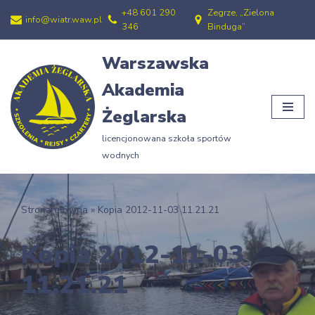
+48 601 290
Zegrze, „Zielona
info@wiatr.waw.pl
346
Binduga”
Przejdź
do
Warszawska
treści
Akademia
Żeglarska
licencjonowana szkoła sportów
wodnych
Strona główna
»
Kopia 2012-11-03 11.21.21
Kopia 2012-11-03
11.21.21