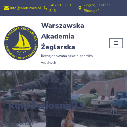
+48 601 290
Zegrze, „Zielona
info@wiatr.waw.pl
346
Binduga”
Przejdź
do
Warszawska
treści
Akademia
Żeglarska
licencjonowana szkoła sportów
wodnych
Strona główna
»
kurs1wiosna23
kurs1wiosna23
30/12/2012