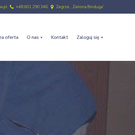
w.pl
+48 601 290 346
Zegrze, „Zielona Binduga”
a oferta
O nas
Kontakt
Zaloguj się