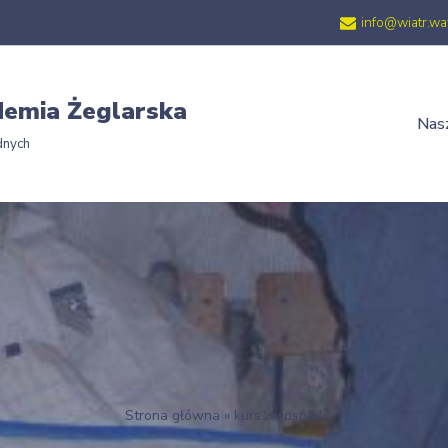
info@wiatr.wa
emia Żeglarska
Nasz
dnych
Strona główna
»
kurs1wiosna4