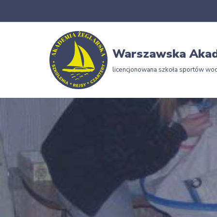
Przejdź
do
Warszawska Akad
treści
licencjonowana szkoła sportów wo