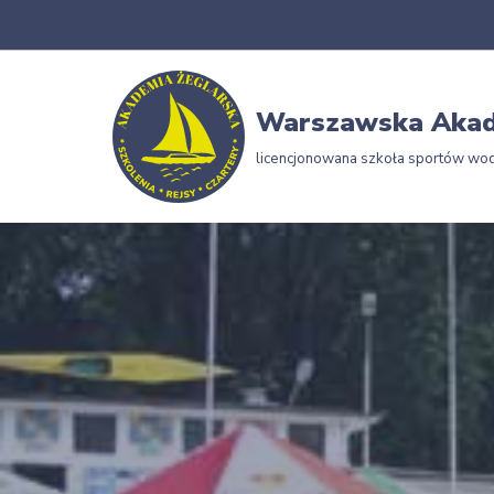
Przejdź
do
Warszawska Akad
treści
licencjonowana szkoła sportów wo