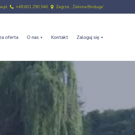
w.pl
+48 601 290 346
Zegrze, „Zielona Binduga”
a oferta
O nas
Kontakt
Zaloguj się