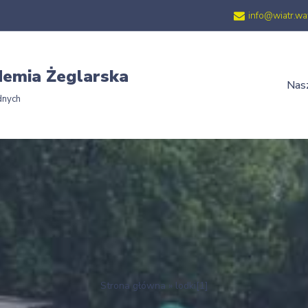
info@wiatr.wa
emia Żeglarska
Nasz
dnych
Strona główna
»
lodki[1]