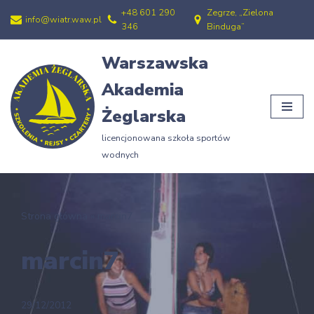
+48 601 290
Zegrze, „Zielona
info@wiatr.waw.pl
346
Binduga”
Przejdź
do
Warszawska
treści
Akademia
Żeglarska
licencjonowana szkoła sportów
wodnych
Strona główna
»
marcin7
marcin7
29/12/2012