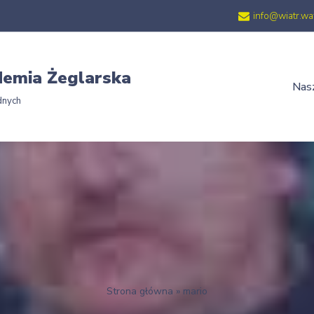
info@wiatr.wa
emia Żeglarska
Nasz
dnych
Strona główna
»
mario