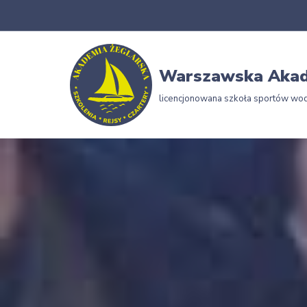
Przejdź
do
Warszawska Akad
treści
licencjonowana szkoła sportów wo