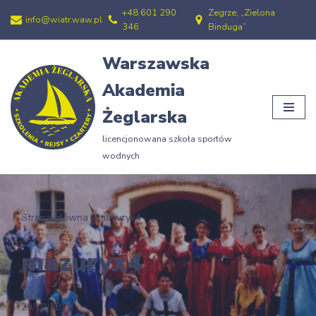
+48 601 290
Zegrze, „Zielona
info@wiatr.waw.pl
346
Binduga”
Przejdź
do
Warszawska
treści
Akademia
Żeglarska
licencjonowana szkoła sportów
wodnych
Strona główna
»
mazuryx4
mazuryx4
29/12/2012