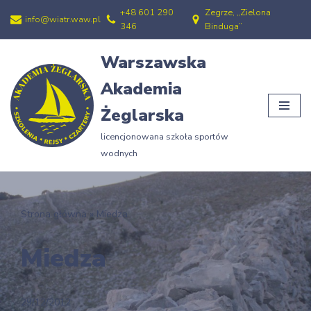
+48 601 290
Zegrze, „Zielona
info@wiatr.waw.pl
346
Binduga”
Przejdź
do
Warszawska
treści
Akademia
Żeglarska
licencjonowana szkoła sportów
wodnych
Strona główna
»
Miedza
Miedza
29/12/2012