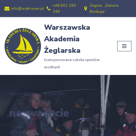
+48 601 290
Zegrze, „Zielona
info@wiatr.waw.pl
346
Binduga”
Przejdź
do
Warszawska
treści
Akademia
Żeglarska
licencjonowana szkoła sportów
wodnych
Strona główna
»
na_wachcie
na_wachcie
29/12/2012