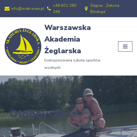
+48 601 290
Zegrze, „Zielona
info@wiatr.waw.pl
346
Binduga”
Przejdź
do
Warszawska
treści
Akademia
Żeglarska
licencjonowana szkoła sportów
wodnych
Strona główna
»
Oldboy-11
Oldboy-11
30/12/2012