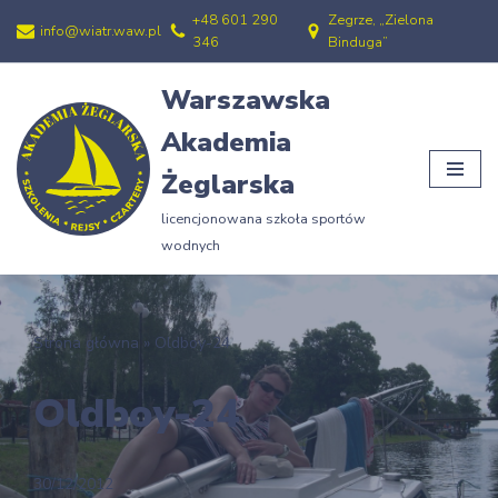
+48 601 290
Zegrze, „Zielona
info@wiatr.waw.pl
346
Binduga”
Przejdź
do
Warszawska
treści
Akademia
Żeglarska
licencjonowana szkoła sportów
wodnych
Strona główna
»
Oldboy-24
Oldboy-24
30/12/2012