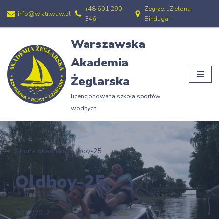
+48 601 290
Zegrze, „Zielona
info@wiatr.waw.pl
346
Binduga”
Przejdź
do
Warszawska
treści
Akademia
Żeglarska
licencjonowana szkoła sportów
wodnych
Strona główna
»
Oldboy-25
Oldboy-25
30/12/2012