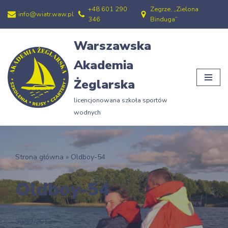
+48 601 290
Zegrze, „Zielona
info@wiatr.waw.pl
346
Binduga”
Przejdź
do
Warszawska
treści
Akademia
Żeglarska
licencjonowana szkoła sportów
wodnych
Strona główna
»
Oldboy-54
Oldboy-54
30/12/2012