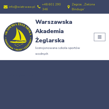
+48 601 290
Zegrze, „Zielona
info@wiatr.waw.pl
346
Binduga”
Przejdź
do
Warszawska
treści
Akademia
Żeglarska
licencjonowana szkoła sportów
wodnych
Strona główna
»
P1010003
P1010003
25/01/2009