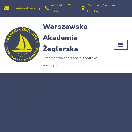
+48 601 290
Zegrze, „Zielona
info@wiatr.waw.pl
346
Binduga”
Przejdź
do
Warszawska
treści
Akademia
Żeglarska
licencjonowana szkoła sportów
wodnych
Strona główna
»
P1010005
P1010005
25/01/2009