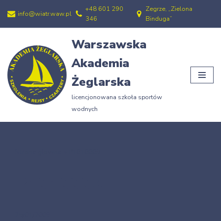
+48 601 290
Zegrze, „Zielona
info@wiatr.waw.pl
346
Binduga”
Przejdź
do
Warszawska
treści
Akademia
Żeglarska
licencjonowana szkoła sportów
wodnych
Strona główna
»
P1010009
P1010009
25/01/2009