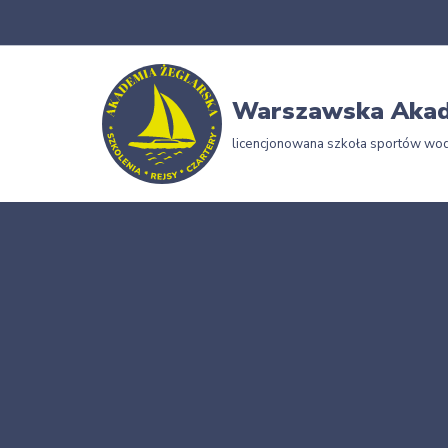
Przejdź
do
Warszawska Akad
treści
licencjonowana szkoła sportów wo