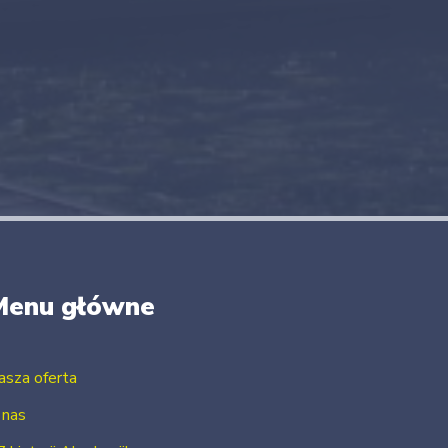
Menu główne
asza oferta
 nas