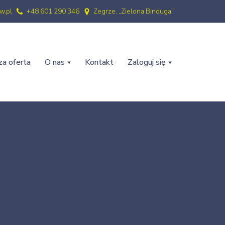
w.pl
+48 601 290 346
Zegrze, „Zielona Binduga”
a oferta
O nas
Kontakt
Zaloguj się