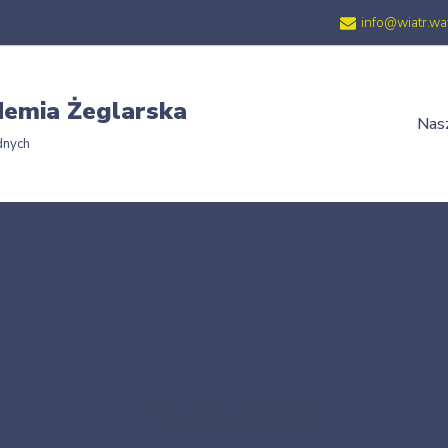
info@wiatr.wa
emia Żeglarska
Nasz
dnych
Strona główna
»
P1010029