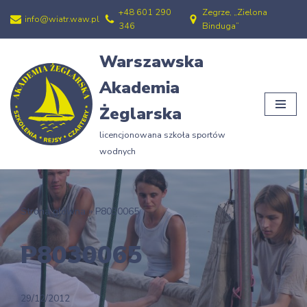
+48 601 290
Zegrze, „Zielona
info@wiatr.waw.pl
346
Binduga”
Przejdź
do
Warszawska
treści
Akademia
Żeglarska
licencjonowana szkoła sportów
wodnych
Strona główna
»
P8030065
P8030065
29/12/2012