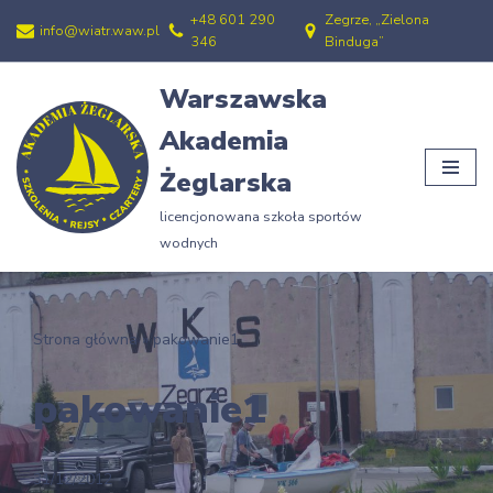
+48 601 290
Zegrze, „Zielona
info@wiatr.waw.pl
346
Binduga”
Przejdź
do
Warszawska
treści
Akademia
Żeglarska
licencjonowana szkoła sportów
wodnych
Strona główna
»
pakowanie1
pakowanie1
31/12/2012